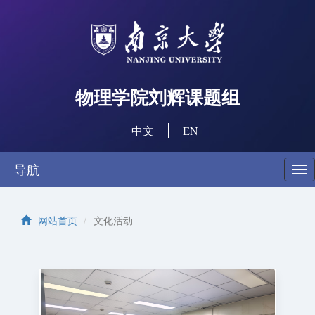
物理学院刘辉课题组
中文
EN
导航
切
换
导
航
网站首页
文化活动