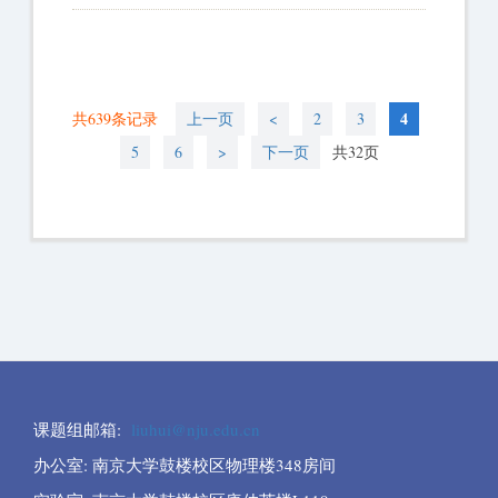
4
共639条记录
上一页
<
2
3
5
6
>
下一页
共32页
课题组邮箱
:
liuhui@nju.edu.cn
办公室
:
南京大学鼓楼校区物理楼
348
房间